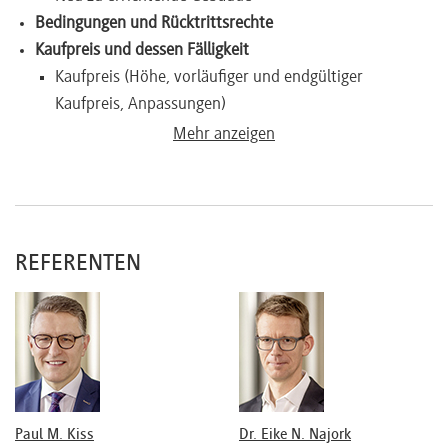
Bedingungen und Rücktrittsrechte
Kaufpreis und dessen Fälligkeit
Kaufpreis (Höhe, vorläufiger und endgültiger
Kaufpreis, Anpassungen)
Fälligkeitsvoraussetzungen (allgemeine und
Mehr anzeigen
besondere)
Ablösung von Belastungen
Finanzierung des Kaufpreises
Anforderungen der finanzierenden Kreditinstitute
REFERENTEN
Erforderliche Absicherung des Verkäufers
Grunderwerbsteuer
Entstehungsvoraussetzungen
Rückerstattung bei Aufhebung und Rücktritt
Haftung und Garantien
Grundzüge der gesetzlichen Mängelhaftung
Garantieerklärungen
Paul M. Kiss
Dr. Eike N. Najork