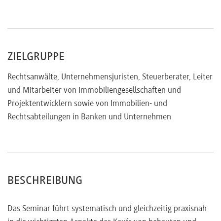
Kenntniserklärungen
Arglistige Täuschung
Offenbarungspflichten des Verkäufers
ZIELGRUPPE
Rechtsanwälte, Unternehmensjuristen, Steuerberater, Leiter
und Mitarbeiter von Immobiliengesellschaften und
Projektentwicklern sowie von Immobilien- und
Rechtsabteilungen in Banken und Unternehmen
BESCHREIBUNG
Das Seminar führt systematisch und gleichzeitig praxisnah