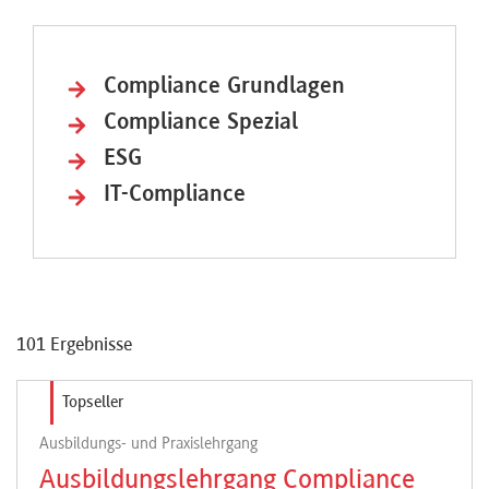
Referenten
Veranstaltungsorte
Compliance Grundlagen
Veranstaltungszeiten
Compliance Spezial
ESG
Kontakt
IT-Compliance
Über
uns
101 Ergebnisse
Preisvorteile
Topseller
FAQ
Ausbildungs- und Praxislehrgang
Ausbildungslehrgang Compliance