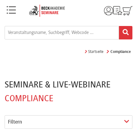
Menü
Filter
Rechtsgebiete
Topseller
Alle
Neue
Startseite
Compliance
Fortbildungsformate
Veranstaltungen
Live-
FAO-
SEMINARE & LIVE-WEBINARE
Webinare
Stunden
COMPLIANCE
(§ 15)
e-
Learnings
Veranstaltungstyp
Filtern