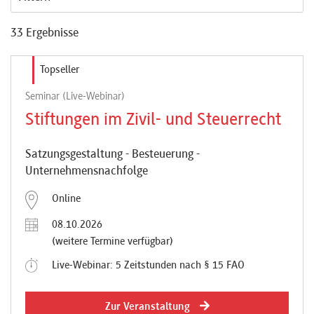
(§ 9)
Referenten
33 Ergebnisse
Veranstaltungstyp
Topseller
Seminar (Live-Webinar)
Kontakt
Veranstaltungsorte
Stiftungen im Zivil- und Steuerrecht
Über
Satzungsgestaltung - Besteuerung -
Veranstaltungszeiten
Unternehmensnachfolge
uns
Online
08.10.2026
Preisvorteile
(weitere Termine verfügbar)
Live-Webinar: 5 Zeitstunden nach § 15 FAO
FAQ
Zur Veranstaltung