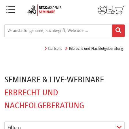
Menü
Filter
Rechtsgebiete
Topseller
Alle
Neue
Startseite
Erbrecht und Nachfolgeberatung
Fortbildungsformate
Veranstaltungen
Live-
FAO-
SEMINARE & LIVE-WEBINARE
Webinare
Stunden
ERBRECHT UND
(§ 15)
NACHFOLGEBERATUNG
e-
Learnings
FBO-
Stunden
Filtern