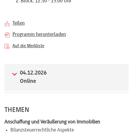
2. Block: 12:30 - 15:00 Uhr
Referenten
Teilen
Programm herunterladen
Kontakt
Auf die Merkliste
Über
04.12.2026
uns
Online
Preisvorteile
THEMEN
FAQ
Anschaffung und Veräußerung von Immobilien
Bilanzsteuerrechtliche Aspekte