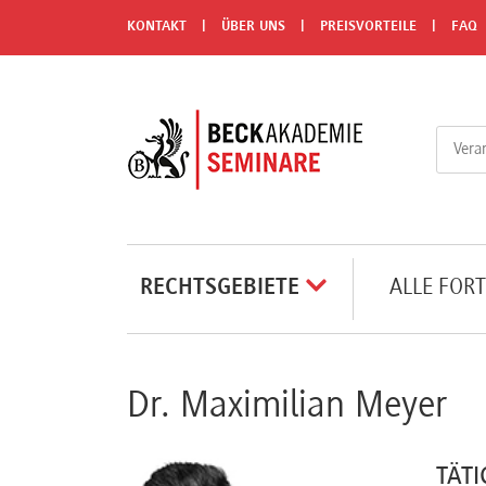
Menü
KONTAKT
ÜBER UNS
PREISVORTEILE
FAQ
Rechtsgebiete
Alle
Fortbildungsformate
Live-
RECHTSGEBIETE
ALLE FOR
Webinare
e-
Dr. Maximilian Meyer
Learnings
TÄTI