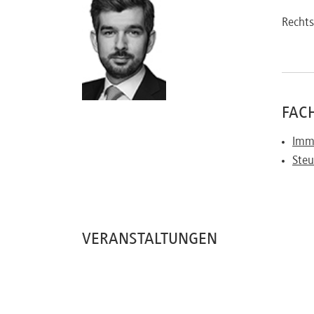
Referenten
Rechts
Kontakt
FACH
Immo
Über
Steu
uns
Preisvorteile
VERANSTALTUNGEN
FAQ