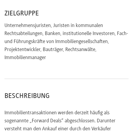
„Parteien-Viereck“ eines Forward Share Deals
ZIELGRUPPE
Allokation der Risiken eines Forward Share Deals
Kaufpreisberechnung
Unternehmensjuristen, Juristen in kommunalen
Besonderheiten eines Forward Share Deals
Rechtsabteilungen, Banken, institutionelle Investoren, Fach-
Finanzierungsfragen eines Forward Share Deals
und Führungskräfte von Immobiliengesellschaften,
Rücktrittsszenarien
Projektentwickler, Bauträger, Rechtsanwälte,
Beobachtungen aus der Praxis (Lösungsvorschläge für
Immobilienmanager
typische Konstellationen)
BESCHREIBUNG
Immobilientransaktionen werden derzeit häufig als
sogenannte „Forward Deals“ abgeschlossen. Darunter
versteht man den Ankauf einer durch den Verkäufer