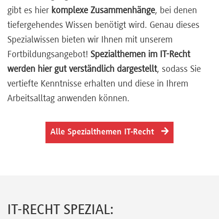
gibt es hier
komplexe Zusammenhänge
, bei denen
Referenten
tiefergehendes Wissen benötigt wird. Genau dieses
Spezialwissen bieten wir Ihnen mit unserem
Fortbildungsangebot!
Spezialthemen im IT-Recht
werden hier gut verständlich dargestellt
, sodass Sie
Kontakt
vertiefte Kenntnisse erhalten und diese in Ihrem
Arbeitsalltag anwenden können.
Über
uns
Alle Spezialthemen IT-Recht
Preisvorteile
FAQ
IT-RECHT SPEZIAL: