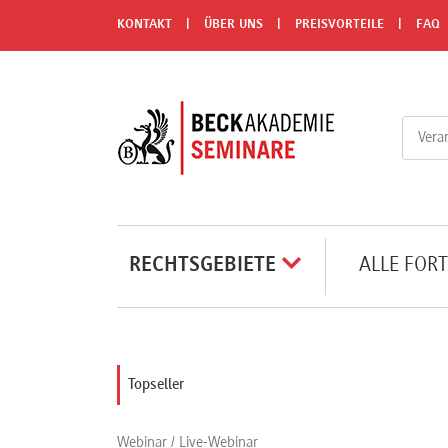
Menü
KONTAKT
ÜBER UNS
PREISVORTEILE
FAQ
Rechtsgebiete
Alle
Fortbildungsformate
Live-
RECHTSGEBIETE
ALLE FOR
Webinare
e-
Topseller
Learnings
Webinar / Live-Webinar