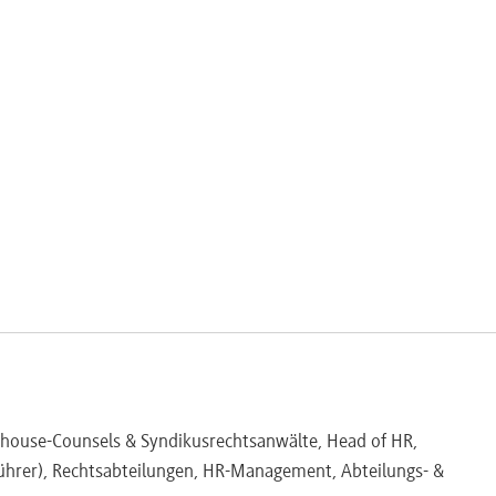
retungs- sowie Mitarbeitervertretungsrecht
ung wird hochaktuell bis zum Seminartermin berücksichtigt.
Inhouse-Counsels & Syndikusrechtsanwälte, Head of HR,
ührer), Rechtsabteilungen, HR-Management, Abteilungs- &