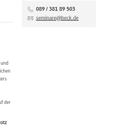
089 / 381 89 503
seminare@beck.de
n und
lichen
lers
t
uf der
rotz