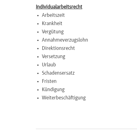
Individualarbeitsrecht
Newsletter
Arbeitszeit
Krankheit
Vergütung
Annahmeverzugslohn
Direktionsrecht
Versetzung
Urlaub
Schadensersatz
Fristen
Kündigung
Weiterbeschäftigung
Besondere Themen
z. B. aus dem AGG
EuGH Rechtsprechung