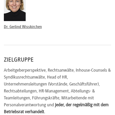
Kommunikation mit dem Betriebsrat
Vertrauensvolle Zusammenarbeit
Grundsätze der Information
Wesentliche Elemente der Zusammenarbeit
Dr. Gerlind Wisskirchen
Wertschätzende Kommunikationsstrategie
Verhandlungsführung / Verhandlungstaktik
Verhandlungsphasen
Harvard-Konzept
ZIELGRUPPE
Typische Konfliktherde
Kommunikation gegenüber der Belegschaft
Arbeitgeberperspektive, Rechtsanwälte, Inhouse-Counsels &
Syndikusrechtsanwälte, Head of HR,
Unternehmensleitungen (Vorstände, Geschäftsführer),
Rechtsabteilungen, HR-Management, Abteilungs- &
Teamleitungen, Führungskräfte, Mitarbeitende mit
Personalverantwortung und
jeder, der regelmäßig mit dem
Betriebsrat verhandelt
.