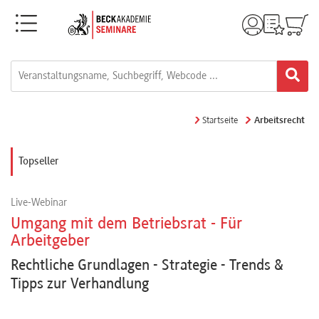
Menü
Rechtsgebiete
Alle
Startseite
Arbeitsrecht
Fortbildungsformate
Topseller
Live-
Live-Webinar
Webinare
Umgang mit dem Betriebsrat - Für
Arbeitgeber
e-
Rechtliche Grundlagen - Strategie - Trends &
Learnings
Tipps zur Verhandlung