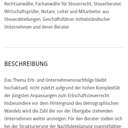
Personengesellschaften und die doppelte
Rechtsanwälte, Fachanwälte für Steuerrecht, Steuerberater,
Mitunternehmerstellung, u. a. beim
Wirtschaftsprüfer, Notare, Leiter und Mitarbeiter aus
Vorbehaltsnießbrauch
Steuerabteilungen, Geschäftsführer mittelständischer
Neueste Gesetzgebung und Rechtsprechung, u. a.
Unternehmen und deren Berater
Auswirkungen von Umwandlungen, steuerliche Aspekte
von Pflichtteilsansprüchen, Verlustnutzung nach
Übertragung, Gesamtplan, Trennungstheorie
Wichtige Neuerungen: BMF-Schreiben, Ländererlasse und
OFD-Verfügungen
BESCHREIBUNG
Ausstrahlung des Ertragsteuerrechts auf das
Erbschaftsteuerrecht
Das Thema Erb- und Unternehmensnachfolge bleibt
Im Fokus: Gestaltungen zur Minimierung von Erbschaft- und
hochaktuell, nicht zuletzt aufgrund der hohen Komplexität
Schenkung- steuer
der jüngsten Anpassungen zum Erbschaftsteuerrecht.
Optimierung von Nachlassverbindlichkeiten (effiziente
Insbesondere vor dem Hintergrund des demographischen
Schuldenallokation)
Wandels wird die Zahl der vor der Übergabe stehenden
Handlungsalternativen bzw. Vermeidungsstrategien zu §
Unternehmen weiter ansteigen. Für den Berater stellen sich
7 Abs. 8 ErbStG
bei der Strukturierung der Nachfolgeplanung mannigfaltige