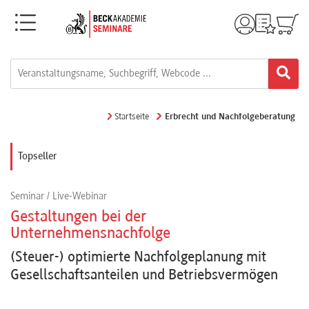
Menü
Rechtsgebiete
Alle
Startseite
Erbrecht und Nachfolgeberatung
Fortbildungsformate
Topseller
Live-
Seminar / Live-Webinar
Webinare
Gestaltungen bei der
Unternehmensnachfolge
e-
(Steuer-) optimierte Nachfolgeplanung mit
Learnings
Gesellschaftsanteilen und Betriebsvermögen