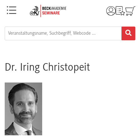
Menü
Rechtsgebiete
Alle
Fortbildungsformate
Dr. Iring Christopeit
Live-
Webinare
e-
Learnings