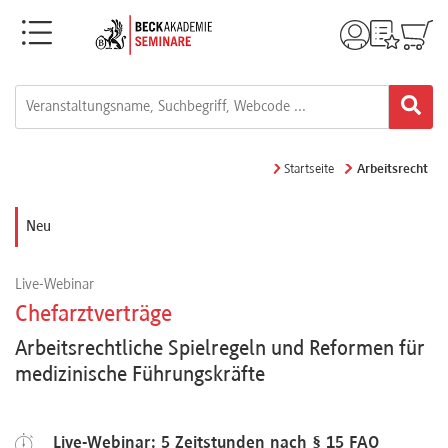
Menü
Rechtsgebiete
Alle
Startseite
Arbeitsrecht
Fortbildungsformate
Neu
Live-
Live-Webinar
Webinare
Chefarztverträge
Arbeitsrechtliche Spielregeln und Reformen für
e-
medizinische Führungskräfte
Learnings
Live-Webinar: 5 Zeitstunden nach § 15 FAO