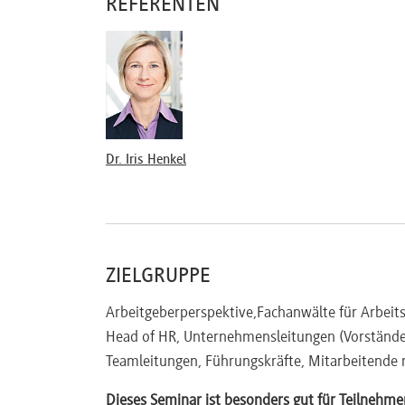
REFERENTEN
Praktische Übungen
Praxisfälle für personelle Einzelmaßnahmen
Besprechung von Fallbeispielen aus dem Tei
Vorab-Einsendungen eigener Fallbeispiele per
Dr. Iris Henkel
ZIELGRUPPE
Arbeitgeberperspektive,Fachanwälte für Arbeit
Head of HR, Unternehmensleitungen (Vorstände
Teamleitungen, Führungskräfte, Mitarbeitende
Dieses Seminar ist besonders gut für Teilnehme