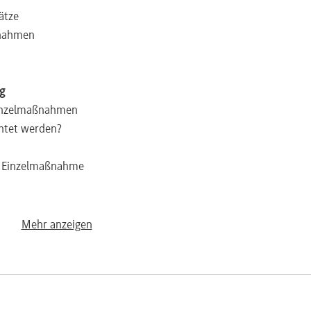
ätze
ßnahmen
g
Einzelmaßnahmen
chtet werden?
en Einzelmaßnahme
BetrVG
Mehr anzeigen
g des Betriebsrats