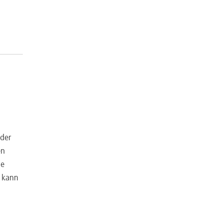
 der
en
ne
n kann