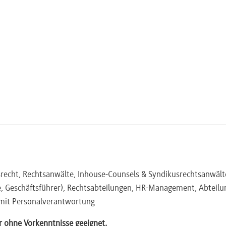
lnehmerkreis
 E-Mail sind möglich
srecht, Rechtsanwälte, Inhouse-Counsels & Syndikusrechtsanwält
, Geschäftsführer), Rechtsabteilungen, HR-Management, Abteilu
 mit Personalverantwortung
r ohne Vorkenntnisse geeignet.