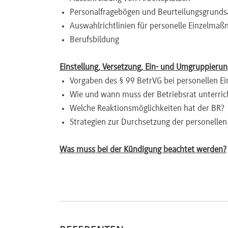
Personalfragebögen und Beurteilungsgrunds
Newsletter
Auswahlrichtlinien für personelle Einzelma
Berufsbildung
Einstellung, Versetzung, Ein- und Umgruppierun
Vorgaben des § 99 BetrVG bei personellen 
Wie und wann muss der Betriebsrat unterri
Welche Reaktionsmöglichkeiten hat der BR?
Strategien zur Durchsetzung der personell
Was muss bei der Kündigung beachtet werden?
Wirksame Kündigungsanhörung nach § 102 
Form, Inhalt und Zeitpunkt der Unterrichtun
Widerspruchsmöglichkeiten des Betriebsrats
Reaktion auf den Widerspruch