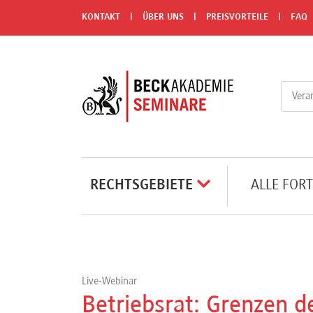
Menü
KONTAKT
ÜBER UNS
PREISVORTEILE
FAQ
Rechtsgebiete
Alle
Fortbildungsformate
Live-
RECHTSGEBIETE
ALLE FOR
Webinare
e-
Learnings
Live-Webinar
Betriebsrat: Grenzen 