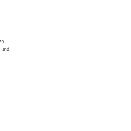
en
e und