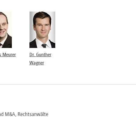
nd Haftung
nzinvestoren
r-Konzern
tlichen Haftungsrisiken
 Meurer
Dr. Gunther
set Deal
Wagner
erung
 und flankierende Maßnahmen zur Begrenzung steuerlicher Risi
und M&A, Rechtsanwälte