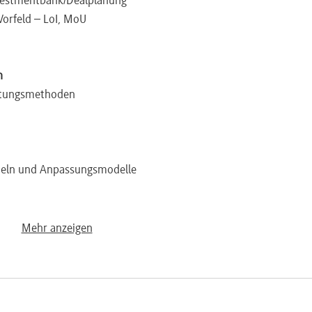
vestmentbank/Dealplanung
Vorfeld – LoI, MoU
n
rtungsmethoden
rmeln und Anpassungsmodelle
anpassung
Mehr anzeigen
eden
-Klauseln