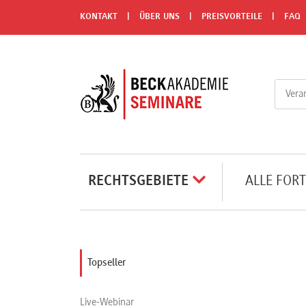
Menü
KONTAKT
ÜBER UNS
PREISVORTEILE
FAQ
Rechtsgebiete
Alle
Fortbildungsformate
Live-
RECHTSGEBIETE
ALLE FOR
Webinare
e-
Topseller
Learnings
Live-Webinar