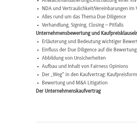
Anwaltsmandatierung/Einschaltung einer In
NDA und Vertraulichkeit/Vereinbarungen im 
Newsletter
Alles rund um das Thema Due Diligence
Verhandlung, Signing, Closing – Pitfalls
Unternehmensbewertung und Kaufpreisklausel
Erläuterung und Bedeutung wichtiger Bewe
Einfluss der Due Diligence auf die Bewertung
Abbildung von Unsicherheiten
Aufbau und Inhalt von Fairness Opinions
Der „Weg“ in den Kaufvertrag: Kaufpreisfo
Bewertung und M&A Litigation
Der Unternehmenskaufvertrag
Formen der Kaufpreiszahlung und Kaufpreis
Stichtagsbilanzen und Schiedsgutachtenabr
„Locked Box“-Konzepte
Conditions to Closing, Kartellrisiko und MAC
Finanzierungs- und Syndizierungsrisiken