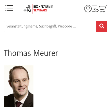
Menü
Rechtsgebiete
Alle
Fortbildungsformate
Thomas Meurer
Live-
Webinare
e-
Learnings