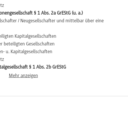
tz
nengesellschaft § 1 Abs. 2a GrEStG (u. a.)
schafter / Neugesellschafter und mittelbar über eine
iligten Kapitalgesellschaften
 beteiligten Gesellschaften
- u. Kapitalgesellschaften
tz
algesellschaft § 1 Abs. 2b GrEStG
ikte
Mehr anzeigen
termodell
lschafter, welcher Anteilserwerb zählt?
aften § 1 Abs. 2c GrEStG
ng nach § 1 Abs. 3 GrEStG (u. a.)
nigung bei zwischengeschalteten PersG
n bei KapG