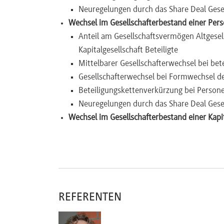
Neuregelungen durch das Share Deal Gese
Newsletter
Wechsel im Gesellschafterbestand einer Perso
Anteil am Gesellschaftsvermögen Altgesell
Kapitalgesellschaft Beteiligte
Mittelbarer Gesellschafterwechsel bei bete
Gesellschafterwechsel bei Formwechsel der
Beteiligungskettenverkürzung bei Personen
Neuregelungen durch das Share Deal Gese
Wechsel im Gesellschafterbestand einer Kapit
Anwendungsvorrang u. Besteuerungskonfl
Co-Investitionsmodell und Altgesellschaf
Anwendungsregelung: Wer gilt als Altgesel
Sonderregelung für börsennotierte Gesellsch
Die Anteilsvereinigung bzw. Anteilsübertragu
REFERENTEN
Mittelbare und unmittelbare Anteilsverei
Anteilsvereinigung / Anteilsübertragunge