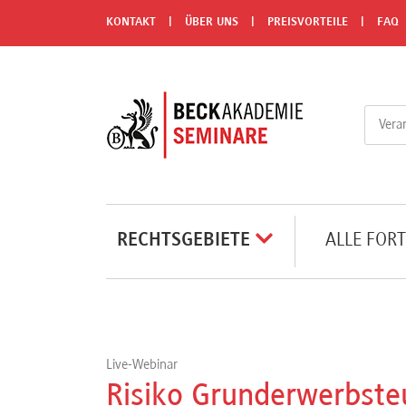
Menü
KONTAKT
ÜBER UNS
PREISVORTEILE
FAQ
Rechtsgebiete
Alle
Fortbildungsformate
Live-
RECHTSGEBIETE
ALLE FOR
Webinare
e-
Learnings
Live-Webinar
Risiko Grunderwerbsteu