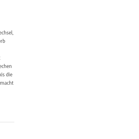
chsel,
erb
t
rechen
is die
, macht