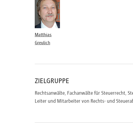
Anwendbarkeit der Steuervergünstigunge
Steuerbefreiungen bei Anteilsvereinigung
Neuregelungen durch das Share Deal Gese
Wirtschaftliche Beteiligung nach § 1 Abs. 3a
Die Erwerbsvorgänge im Rahmen von Umstruk
Matthias
Übergang des Eigentums durch Verschmel
Greulich
Anwachsungen nach § 738 BGB
Formwechselnde Umwandlungen – Gefahr 
Einbringungen in Kapital- und Personenge
Die Befreiung nach der Konzernklausel gem. §
ZIELGRUPPE
Aktueller Stand zur Anwendung (EuGH-Ve
Neue Rechtsprechung des BFH und die Fo
Rechtsanwälte, Fachanwälte für Steuerrecht, Ste
Betroffene Umwandlungsvorgänge und Beg
Leiter und Mitarbeiter von Rechts- und Steuera