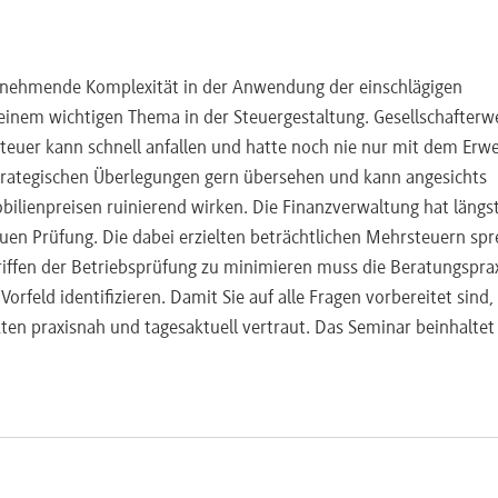
zunehmende Komplexität in der Anwendung der einschlägigen
nem wichtigen Thema in der Steuergestaltung. Gesellschafterwe
euer kann schnell anfallen und hatte noch nie nur mit dem Erw
strategischen Überlegungen gern übersehen und kann angesichts
ilienpreisen ruinierend wirken. Die Finanzverwaltung hat längs
auen Prüfung. Die dabei erzielten beträchtlichen Mehrsteuern sp
riffen der Betriebsprüfung zu minimieren muss die Beratungsprax
orfeld identifizieren. Damit Sie auf alle Fragen vorbereitet sind
en praxisnah und tagesaktuell vertraut. Das Seminar beinhaltet