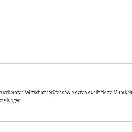
n nach §§ 5 und 6 GrEStG
en
tz
 GrEStG
turierungen (u. a.)
zung und Spaltung
für Steuerbefreiungen
sellschaften
 6a GrEStG (u. a.)
rfahren)
lgen
uerberater, Wirtschaftsprüfer sowie deren qualifizierte Mitarbeit
renzung auf Konzernfälle
bteilungen