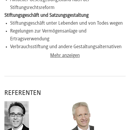
Stiftungsrechtsreform
Stiftungsgeschäft und Satzungsgestaltung
Stiftungsgeschäft unter Lebenden und von Todes wegen
Regelungen zur Vermögensanlage und
Ertragsverwendung
Verbrauchsstiftung und andere Gestaltungsalternativen
Thesaurierungsmöglichkeiten
Mehr anzeigen
Stiftungsorganisation, Organhaftung
Rechtsstellung der Destinatäre
Satzungsänderungen
Konzeption von Treuhandstiftungen und Stiftungsfonds
REFERENTEN
Besteuerung der Stiftung und ihrer Destinatäre
Gemeinnützigkeitsrecht und Spendenabzug
Steuern bei Errichtung, lfd. Betrieb und Auflösung
(gemeinnützige Stiftung und Familienstiftung):
Ertragsteuer, Erbschaftsteuer, Umsatzsteuer,