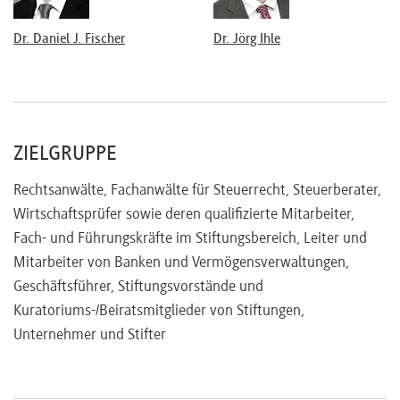
Grunderwerbsteuer
Sonderprobleme der Stiftung als Unternehmensnachfolger
Dr. Daniel J. Fischer
Dr. Jörg Ihle
Vor- und Nachteile stiftungsrechtlicher
Nachfolgelösungen
Versorgungsmöglichkeiten von Familienangehörigen
Stiftung als operatives Unternehmen oder als
ZIELGRUPPE
Beteiligungsträger?
Stiftungsbeteiligung an Personen- und
Rechtsanwälte, Fachanwälte für Steuerrecht, Steuerberater,
Kapitalgesellschaften
Wirtschaftsprüfer sowie deren qualifizierte Mitarbeiter,
Betriebsaufspaltungen
Fach- und Führungskräfte im Stiftungsbereich, Leiter und
Erbschaftsteuerlich optimierte Stiftung von
Mitarbeiter von Banken und Vermögensverwaltungen,
Unternehmensvermögen
Geschäftsführer, Stiftungsvorstände und
Einsatz unternehmensverbundener Familien- und
Kuratoriums-/Beiratsmitglieder von Stiftungen,
„Kombinationsstiftungen“
Unternehmer und Stifter
Grundmodell einer Doppelstiftung und dessen
Variationen
Unternehmensfortführung durch Stiftung & Co. KG