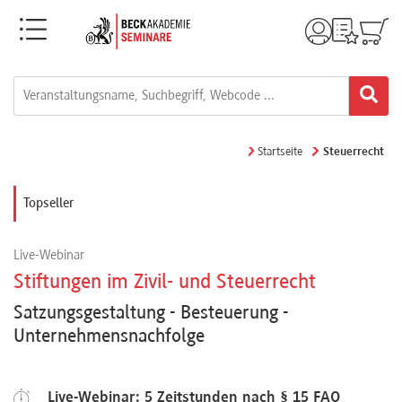
Menü
Rechtsgebiete
Alle
Startseite
Steuerrecht
Fortbildungsformate
Topseller
Live-
Live-Webinar
Webinare
Stiftungen im Zivil- und Steuerrecht
Satzungsgestaltung - Besteuerung -
e-
Unternehmensnachfolge
Learnings
Live-Webinar: 5 Zeitstunden nach § 15 FAO