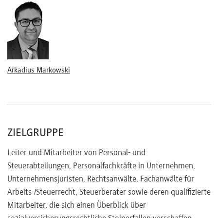
Voraussetzungen für eine Entsendung: Wann liegt eine
sozialversicherungsrechtliche Entendung vor?
Praktische Hilfen
Ausnahmevereinbarungen
Was passiert bei unvorhersehbaren Ereignissen?
Absicherung während der Entsendung
Arkadius Markowski
Möglichkeiten zur Weiterversicherung in den einzelnen
Sozialversicherungszweigen
Leistungsansprüche in Deutschland
Absicherung während des Auslandseinsatzes
ZIELGRUPPE
Absicherung nach Rückkehr – was muss beachtet
werden?
Leiter und Mitarbeiter von Personal- und
Brexit: Auswirkungen und Folgen
Steuerabteilungen, Personalfachkräfte in Unternehmen,
Unterscheidung Austrittsabkommen sowie Handels- und
Unternehmensjuristen, Rechtsanwälte, Fachanwälte für
Freihandelsabkommen
Arbeits-/Steuerrecht, Steuerberater sowie deren qualifizierte
Bestandsfälle vs. Neufälle
Mitarbeiter, die sich einen Überblick über
Folgen für Arbeitnehmer