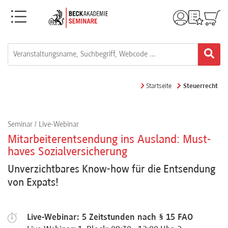
Menü
Rechtsgebiete
Alle
Startseite
Steuerrecht
Fortbildungsformate
Seminar / Live-Webinar
Live-
Mitarbeiterentsendung ins Ausland: Must-
Webinare
haves Sozialversicherung
Unverzichtbares Know-how für die Entsendung
von Expats!
e-
Learnings
Live-Webinar: 5 Zeitstunden nach § 15 FAO