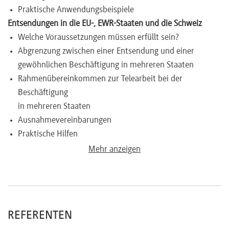
Praktische Anwendungsbeispiele
Entsendungen in die EU-, EWR-Staaten und die Schweiz
Welche Voraussetzungen müssen erfüllt sein?
Abgrenzung zwischen einer Entsendung und einer
gewöhnlichen Beschäftigung in mehreren Staaten
Rahmenübereinkommen zur Telearbeit bei der
Beschäftigung
in mehreren Staaten
Ausnahmevereinbarungen
Praktische Hilfen
Antrag und Nachweis einer Entsendung
Mehr anzeigen
Mitführungs- und weitere Meldepflichten
Entsendungen in Staaten ohne/mit
Sozialversicherungsabkommen
Mit welchen Staaten bestehen Abkommen?
REFERENTEN
Für welche Bereiche gelten die Abkommen?