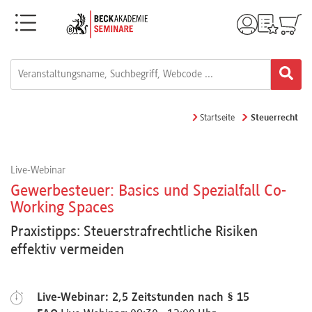
Menü
Rechtsgebiete
Alle
Startseite
Steuerrecht
Fortbildungsformate
Live-Webinar
Live-
Gewerbesteuer: Basics und Spezialfall Co-
Webinare
Working Spaces
Praxistipps: Steuerstrafrechtliche Risiken
effektiv vermeiden
e-
Learnings
Live-Webinar: 2,5 Zeitstunden nach § 15