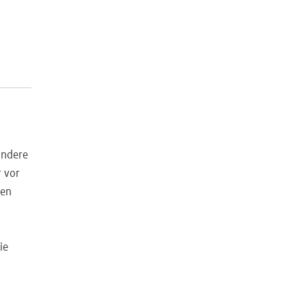
ondere
 vor
ren
ie