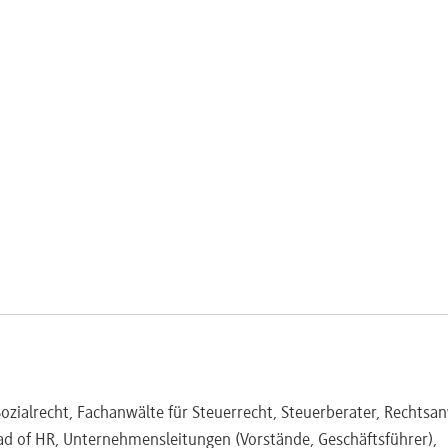
ht
 Arbeitgeber
Tätigkeiten
nde Angestellte
esteuerung
igkeitserlass
urch den Arbeitgeber
ozialrecht, Fachanwälte für Steuerrecht, Steuerberater, Rechtsan
d of HR, Unternehmensleitungen (Vorstände, Geschäftsführer),