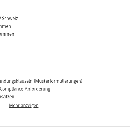
/ Schweiz
ommen
bkommen
tsendungsklauseln (Musterformulierungen)
d Compliance-Anforderung
nsätzen
ch deutschem Recht
Mehr anzeigen
kte Steuerpflicht
auf Antrag
sendungen