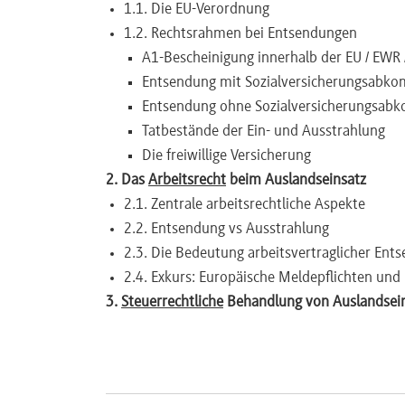
1.1. Die EU-Verordnung
Newsletter
1.2. Rechtsrahmen bei Entsendungen
A1-Bescheinigung innerhalb der EU / EWR 
Entsendung mit Sozialversicherungsabk
Entsendung ohne Sozialversicherungsa
Tatbestände der Ein- und Ausstrahlung
Die freiwillige Versicherung
2. Das
Arbeitsrecht
beim Auslandseinsatz
2.1. Zentrale arbeitsrechtliche Aspekte
2.2. Entsendung vs Ausstrahlung
2.3. Die Bedeutung arbeitsvertraglicher En
2.4. Exkurs: Europäische Meldepflichten un
3.
Steuerrechtliche
Behandlung von Auslandsei
3.1. Besteuerung von Arbeitseinkünften na
Unbeschränkte Steuerpflicht und beschrän
Sonderfälle: unbeschränkte Steuerpflicht 
Fahrt- und Übernachtungskosten bei Ent