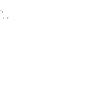
em
im In-