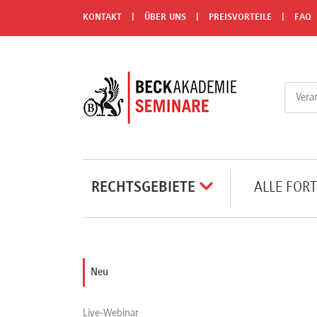
Menü
KONTAKT
ÜBER UNS
PREISVORTEILE
FAQ
Rechtsgebiete
Alle
Fortbildungsformate
Live-
RECHTSGEBIETE
ALLE FOR
Webinare
e-
Neu
Learnings
Live-Webinar