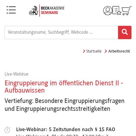
Menü
Rechtsgebiete
Alle
Startseite
Arbeitsrecht
Fortbildungsformate
Live-Webinar
Live-
Eingruppierung im öffentlichen Dienst II -
Webinare
Aufbauwissen
Vertiefung: Besondere Eingruppierungsfragen
und Eingruppierungsrechtsstreitigkeiten
e-
Learnings
Live-Webinar: 5 Zeitstunden nach § 15 FAO