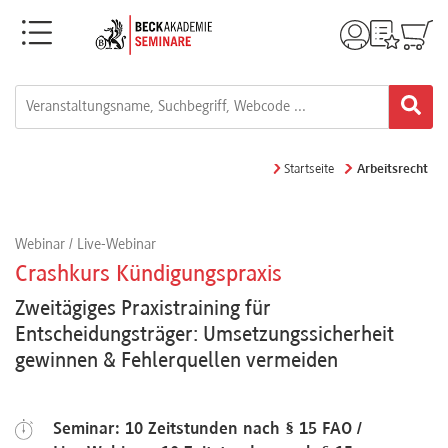
Menü
Rechtsgebiete
Alle
Startseite
Arbeitsrecht
Fortbildungsformate
Webinar / Live-Webinar
Live-
Crashkurs Kündigungspraxis
Webinare
Zweitägiges Praxistraining für
Entscheidungsträger: Umsetzungssicherheit
gewinnen & Fehlerquellen vermeiden
e-
Learnings
Seminar: 10 Zeitstunden nach § 15 FAO /