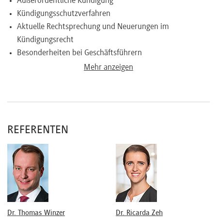
Außerordentliche Kündigung
Kündigungsschutzverfahren
Aktuelle Rechtsprechung und Neuerungen im
Kündigungsrecht
Besonderheiten bei Geschäftsführern
Mehr anzeigen
Befristung von Arbeitsverhältnissen
Anhörung des Betriebsrats
REFERENTEN
Besonderer Kündigungsschutz
Abschluss von Aufhebungs- und Abwicklungsverträgen
Typische Fehler beim Abschluss
Typischer Inhalt von Aufhebungs-/Abwicklungsverträgen
Anfechtung
Vor- und nachvertragliche Wettbewerbsverbote
Dr. Thomas Winzer
Dr. Ricarda Zeh