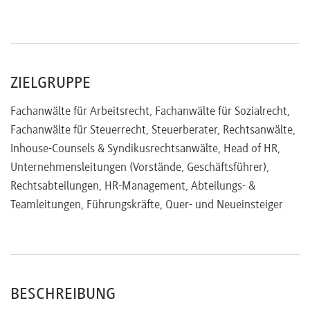
Betriebliche Altersversorgung
Widerrufsklauseln
Steuerliche Behandlung von Abfindungen
ZIELGRUPPE
Geänderte Abfindungsregeln und Auswirkungen auf den
Bezug von Arbeitslosengeld
Fachanwälte für Arbeitsrecht, Fachanwälte für Sozialrecht,
Sozialversicherungsrechtliche
Rahmenbedingungen
Fachanwälte für Steuerrecht, Steuerberater, Rechtsanwälte,
Ruhen des Anspruchs
Inhouse-Counsels & Syndikusrechtsanwälte, Head of HR,
Verhängung von Sperrzeiten
Unternehmensleitungen (Vorstände, Geschäftsführer),
Rechtsabteilungen, HR-Management, Abteilungs- &
Ausscheiden älterer Arbeitnehmer
Teamleitungen, Führungskräfte, Quer- und Neueinsteiger
BESCHREIBUNG