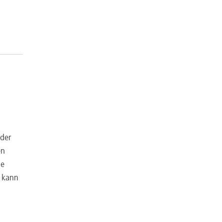
 der
en
ne
n kann