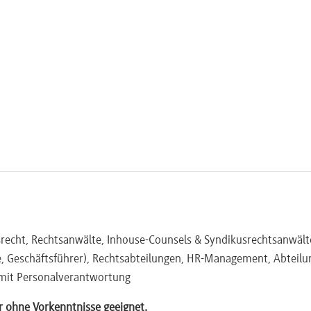
lnehmerkreis
 E-Mail sind möglich
srecht, Rechtsanwälte, Inhouse-Counsels & Syndikusrechtsanwält
, Geschäftsführer), Rechtsabteilungen, HR-Management, Abteilu
 mit Personalverantwortung
r ohne Vorkenntnisse geeignet.