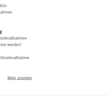
ätze
ßnahmen
g
Einzelmaßnahmen
chtet werden?
en Einzelmaßnahme
BetrVG
Mehr anzeigen
g des Betriebsrats