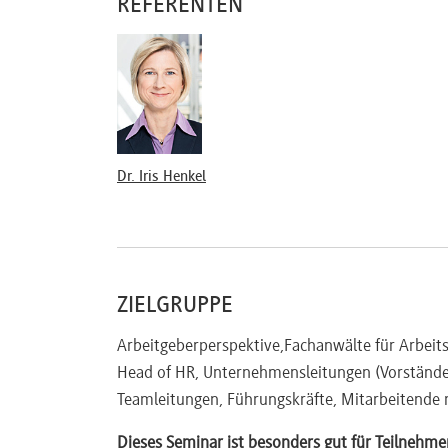
REFERENTEN
Praktische Übungen
Praxisfälle für personelle Einzelmaßnahmen
Besprechung von Fallbeispielen aus dem Tei
Vorab-Einsendungen eigener Fallbeispiele per
Dr. Iris Henkel
ZIELGRUPPE
Arbeitgeberperspektive,Fachanwälte für Arbeit
Head of HR, Unternehmensleitungen (Vorstände
Teamleitungen, Führungskräfte, Mitarbeitende
Dieses Seminar ist besonders gut für Teilnehme