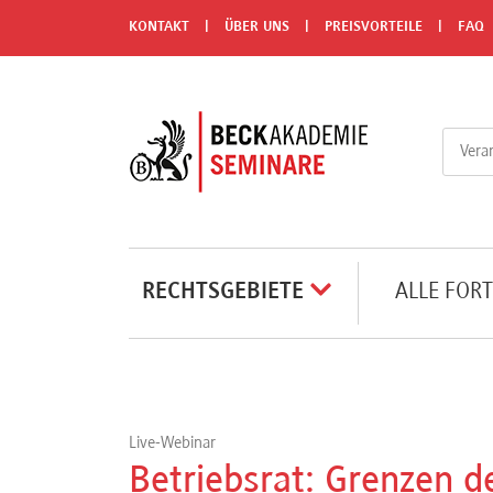
Menü
KONTAKT
ÜBER UNS
PREISVORTEILE
FAQ
Rechtsgebiete
Alle
Fortbildungsformate
Live-
RECHTSGEBIETE
ALLE FOR
Webinare
e-
Learnings
Live-Webinar
Betriebsrat: Grenzen 