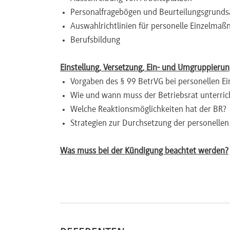
Personalfragebögen und Beurteilungsgrunds
Newsletter
Auswahlrichtlinien für personelle Einzelma
Berufsbildung
Einstellung, Versetzung, Ein- und Umgruppierun
Vorgaben des § 99 BetrVG bei personellen 
Wie und wann muss der Betriebsrat unterri
Welche Reaktionsmöglichkeiten hat der BR?
Strategien zur Durchsetzung der personell
Was muss bei der Kündigung beachtet werden?
Wirksame Kündigungsanhörung nach § 102 
Form, Inhalt und Zeitpunkt der Unterrichtun
Widerspruchsmöglichkeiten des Betriebsrats
Reaktion auf den Widerspruch