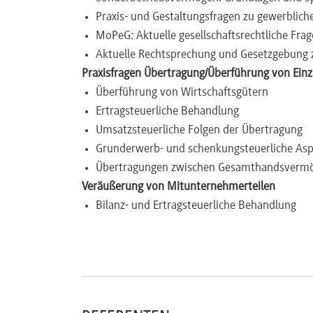
Praxis- und Gestaltungsfragen zu gewerblic
Newsletter
MoPeG: Aktuelle gesellschaftsrechtliche Fra
Aktuelle Rechtsprechung und Gesetzgebung 
Praxisfragen Übertragung/Überführung von Einz
Überführung von Wirtschaftsgütern
Ertragsteuerliche Behandlung
Umsatzsteuerliche Folgen der Übertragung
Grunderwerb- und schenkungsteuerliche As
Übertragungen zwischen Gesamthandsvermög
Veräußerung von Mitunternehmerteilen
Bilanz- und Ertragsteuerliche Behandlung
Probleme und Lösungen bei unterjähriger V
Zeitpunkt Eintritt/Ausscheiden
Gewerbesteuerliche Herausforderungen und
Unentgeltliche Übertragungen eines (Teil-)Mitu
Anwendungsbereich des § 6 Abs. 3 EStG