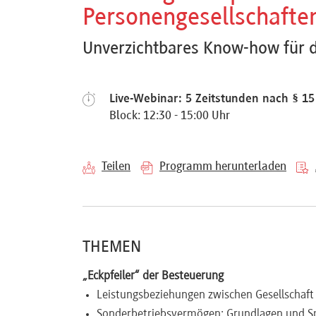
Personengesellschafte
Referenten
Unverzichtbares Know-how für di
Live-Webinar: 5 Zeitstunden nach § 1
Kontakt
Block: 12:30 - 15:00 Uhr
Über
Teilen
Programm herunterladen
uns
Preisvorteile
THEMEN
„Eckpfeiler“ der Besteuerung
FAQ
Leistungsbeziehungen zwischen Gesellschaft
Sonderbetriebsvermögen: Grundlagen und Spe