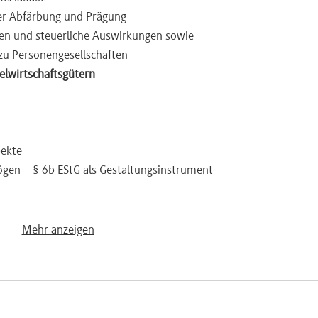
her Abfärbung und Prägung
gen und steuerliche Auswirkungen sowie
zu Personengesellschaften
elwirtschaftsgütern
pekte
en – § 6b EStG als Gestaltungsinstrument
eräußerung
Mehr anzeigen
 Lösungen
nternehmeranteils