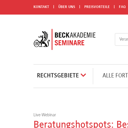
Menü
KONTAKT
ÜBER UNS
PREISVORTEILE
FAQ
Rechtsgebiete
Alle
Fortbildungsformate
Live-
RECHTSGEBIETE
ALLE FOR
Webinare
e-
Learnings
Live-Webinar
Beratungshotspots: Be