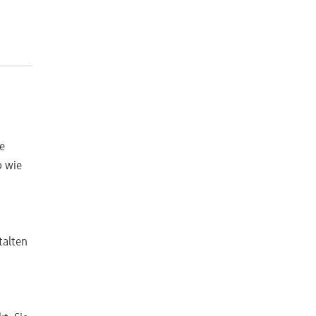
e
b wie
talten