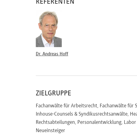
REFERENTEN
Jahres(arbeitszeit)konto
Ampelkonto
Sofortverfallkonto
Budgetkonto
Zyklus-/Puffer-/Beschäftigungssicherungskon
Vertrauensarbeitszeit als Alternative
Ausfallprinzip vs. Referenzprinzip
Dr. Andreas Hoff
Urlaubsstundenkonto
Der Einsatz von Wertguthaben
Die sozialversicherungs- und steuerrechtlic
ZIELGRUPPE
Welche Ziele können mit Wertguthaben verf
Wertguthaben beim Eintritt in den Ruhestan
Fachanwälte für Arbeitsrecht, Fachanwälte für S
Vor- und Nachteile von Wertguthaben aus Si
Inhouse-Counsels & Syndikusrechtsanwälte, Hea
Alternativen der Finanzierung von Mitarbeite
Rechtsabteilungen, Personalentwicklung, Labo
Gestaltungsempfehlungen für betriebliche R
Neueinsteiger