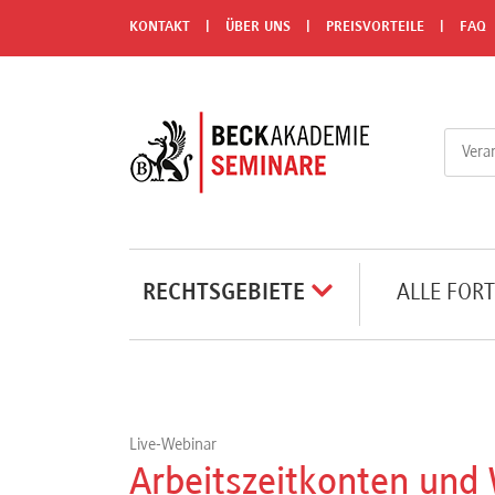
Menü
KONTAKT
ÜBER UNS
PREISVORTEILE
FAQ
Rechtsgebiete
Alle
Fortbildungsformate
Live-
RECHTSGEBIETE
ALLE FOR
Webinare
e-
Learnings
Live-Webinar
Arbeitszeitkonten und 