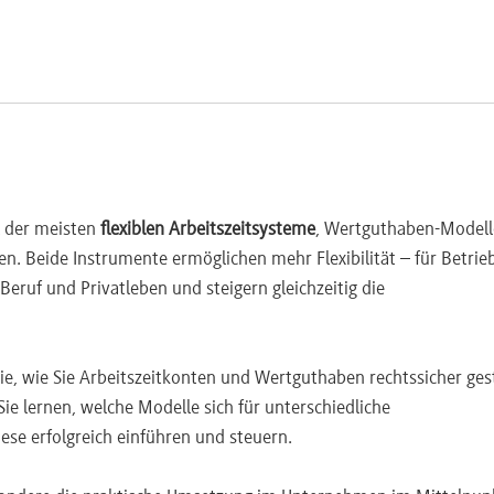
l der meisten
ion konkreter HR-Herausforderungen
flexiblen Arbeitszeitsysteme
, Wertguthaben-Modell
en. Beide Instrumente ermöglichen mehr Flexibilität – für Betrie
inare@beck.de
einsenden.
Beruf und Privatleben und steigern gleichzeitig die
Sie, wie Sie Arbeitszeitkonten und Wertguthaben rechtssicher ges
e lernen, welche Modelle sich für unterschiedliche
se erfolgreich einführen und steuern.