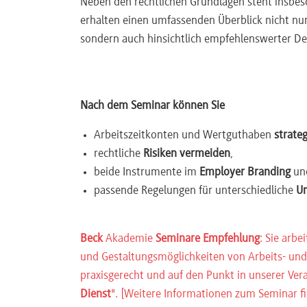
Neben den rechtlichen Grundlagen steht insbe
erhalten einen umfassenden Überblick nicht nur 
sondern auch hinsichtlich empfehlenswerter De
Nach dem Seminar können Sie
Arbeitszeitkonten und Wertguthaben
strate
rechtliche
Risiken vermeiden
,
beide Instrumente im
Employer Branding
un
passende Regelungen für unterschiedliche
U
Beck
Akademie
Seminare Empfehlung
: Sie arb
und Gestaltungsmöglichkeiten von Arbeits- und
praxisgerecht und auf den Punkt
in unserer
Vera
Dienst
".
[Weitere Informationen zum Seminar f