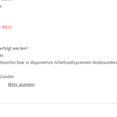
s
n
(NEU)
erfolgt werden?
te
steuerten bzw. in disponierten Arbeitszeitsystemen (insbesonder
stunden
ie Krankheit und Urlaub
Mehr anzeigen