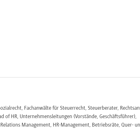
to
hen Grundlagen
olgt werden?
d
ozialrecht, Fachanwälte für Steuerrecht, Steuerberater, Rechtsan
cht von Arbeitgeber und Mitarbeiter
d of HR, Unternehmensleitungen (Vorstände, Geschäftsführer),
r-Freistellungen
r Relations Management, HR-Management, Betriebsräte, Quer- u
egelungen