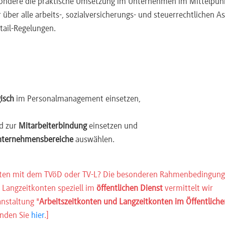
sondere die praktische Umsetzung im Unternehmen im Mittelpunk
über alle arbeits-, sozialversicherungs- und steuerrechtlichen A
tail-Regelungen.
gisch
im Personalmanagement einsetzen,
d zur
Mitarbeiterbindung
einsetzen und
nternehmensbereiche
auswählen.
eiten mit dem TVöD oder TV-L? Die
besonderen Rahmenbedingun
 Langzeitkonten speziell im
öffentlichen Dienst
vermittelt wir
nstaltung "
Arbeitszeitkonten und Langzeitkonten im Öffentliche
inden Sie
hier
.]