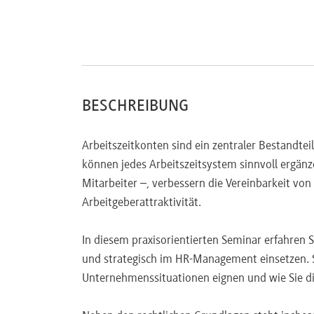
Einführung im Unternehmen
(NEU)
Projektplanung und Implementierung
Kommunikation im Unternehmen
Einbindung des Betriebsrats
Typische Fehlerquellen vermeiden
BESCHREIBUNG
Praxisfälle und Erfahrungsberichte
Arbeitszeitkonten sind ein zentraler Bestandtei
Beispiele aus dem Teilnehmerkreis
& Diskuss
können jedes Arbeitszeitsystem sinnvoll ergänz
Ihre Fragen können Sie bereits
vorab an sem
Mitarbeiter –, verbessern die Vereinbarkeit von 
Arbeitgeberattraktivität.
In diesem praxisorientierten Seminar erfahren 
und strategisch im HR-Management einsetzen. Si
Unternehmenssituationen eignen und wie Sie die