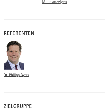
Das laufende Arbeitsverhältnis
Mehr anzeigen
Direktionsrecht und Weisungsbeispiele
Versetzung
Arbeitszeit
ArbZG
REFERENTEN
Dienstreisezeiten
Überstunden
Teilzeitanspruch, Brückenteilzeit
Urlaub und Verfall
Entgeltfortzahlung
Krankheit
Mutterschutzrecht
Dr. Philipp Byers
Elternzeit
Abmahnung
Beendigung des Arbeitsverhältnisses
ZIELGRUPPE
Aufhebungsvertrag