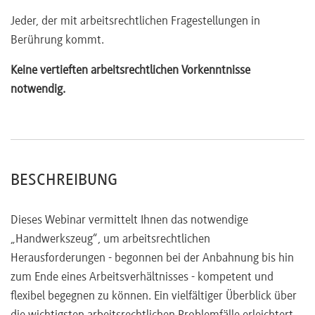
Gestaltung
Jeder, der mit arbeitsrechtlichen Fragestellungen in
Anfechtbarkeit
Berührung kommt.
Sozialrechtliche Aufklärungspflichten
Vor- und Nachteile
Keine vertieften arbeitsrechtlichen Vorkenntnisse
Ordentliche Kündigung
(inkl. Muster)
notwendig.
Kündigungsschutzgesetz
Betriebs-, personen- und verhaltensbedingte
Kündigungsgründe
Außerordentliche Kündigung
(inkl. Muster)
BESCHREIBUNG
Besonderer Kündigungsschutz
Änderungskündigung
(inkl. Muster)
Dieses Webinar vermittelt Ihnen das notwendige
Besonderheiten bei Befristung
„Handwerkszeug“, um arbeitsrechtlichen
Erreichen des Rentenalters
Herausforderungen - begonnen bei der Anbahnung bis hin
Zeugnis
zum Ende eines Arbeitsverhältnisses - kompetent und
Arten
flexibel begegnen zu können. Ein vielfältiger Überblick über
Leistungsbeurteilung, Führungsbeurteilung