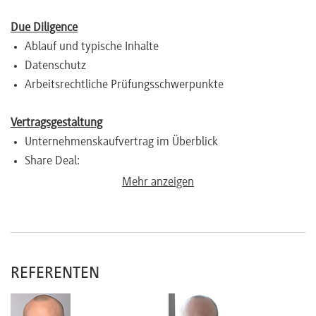
Due Diligence
Ablauf und typische Inhalte
Datenschutz
Arbeitsrechtliche Prüfungsschwerpunkte
Vertragsgestaltung
Unternehmenskaufvertrag im Überblick
Share Deal:
Auswirkungen auf Tarifverträge und
Mehr anzeigen
Konzernbetriebsvereinbarungen
Individual- und kollektivrechtliche Garantien
Betriebliche Altersversorgung
Asset Deal:
REFERENTEN
Unterrichtung nach § 613a BGB
Einbeziehung der Arbeitnehmervertretungen
Closing und Integration