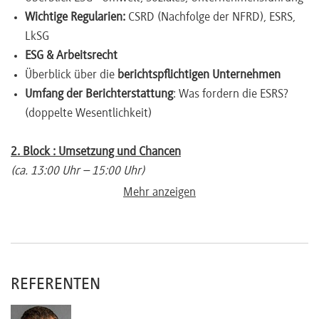
Wichtige Regularien:
CSRD (Nachfolge der NFRD), ESRS,
LkSG
ESG & Arbeitsrecht
Überblick über die
berichtspflichtigen Unternehmen
Umfang der Berichterstattung
: Was fordern die ESRS?
(doppelte Wesentlichkeit)
2. Block : Umsetzung und Chancen
(ca. 13:00 Uhr – 15:00 Uhr)
Mehr anzeigen
Die
Einbindung des Betriebsrats
: Informations- und
Mitbestimmungsrechte
Nachhaltigkeitsberichterstattung, Betriebliche
Lohngestaltung, Betrieblicher Umweltschutz und vieles
REFERENTEN
mehr...
Datenerhebung
: Anforderungen und Datenschutz