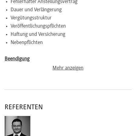
Fehlerhafter Anstellungsvertrag
Dauer und Verlängerung
Vergütungsstruktur
Veröffentlichungspflichten
Haftung und Versicherung
Nebenpflichten
Beendigung
Ordentliche Kündigung
Mehr anzeigen
Außerordentliche Kündigung
Sonstige Beendigungsbestände
Nachvertragliche Pflichten
REFERENTEN
Prozessuale Besonderheiten und taktische Übertragungen
Steuer und Sozialversicherung