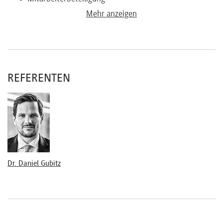
Vertragliche Instrumente/Besonderheiten
Mehr anzeigen
Corporate Governance
Besonderheiten bei Garantien
Weitere Finanzierungsrunden
Founder Vesting
REFERENTEN
Verwässerungsschutz
Liquidationspräferenzen
Wettbewerbsverbote
Exit-Regelungen
Dr. Daniel Gubitz