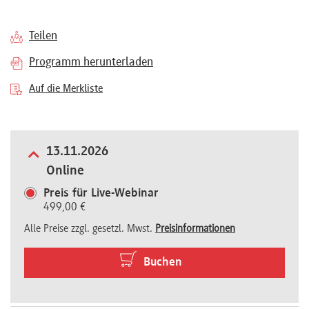
Referenten
Teilen
Programm herunterladen
Auf die Merkliste
Kontakt
13.11.2026
Über
Online
uns
Preis für Live-Webinar
499,00 €
Preisvorteile
Alle Preise zzgl. gesetzl. Mwst.
Preisinformationen
Buchen
FAQ