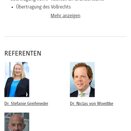
Übertragung des Vollrechts
Lizenzierung
Mehr anzeigen
Einräumung einer Option auf die Übertragung des
Vollrechts / Lizensierung
Bewertung von IP-Rechten
Formen der Gegenleistung (Meilensteinzahlungen,
REFERENTEN
Lizenzgebühren) und deren Zeitpunkt
Umgang mit sog. „Improvements“
Gründung und Finanzierung von Start-Ups
Rechtsformen / Steuerliche Erwägungen
Anteilsverteilung
Eigenkapital-/ Fremdkapital-Finanzierungsinstrumente
Etablierung einer US-Holding?
Dr. Stefanie Greifeneder
Dr. Niclas von Woedtke
Einräumung einer Beteiligung der Hochschule /
Forschungseinrichtung am Start-up
Reale Beteiligung versus virtuelle Beteiligung