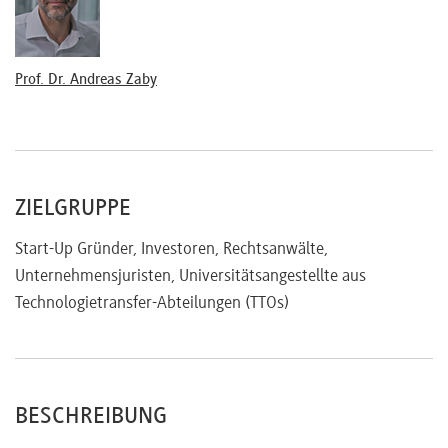
Beteiligungshöhe
Praktische Umsetzung der Beteiligung
Weitere relevante Vertragstypen im Rahmen einer
Prof. Dr. Andreas Zaby
Ausgründung
Grundsätze der Zusammenarbeit mit Industrie- und
Forschungspartnern
Vertraulichkeitsvereinbarungen (NDAs)
Material Transfer Agreements
ZIELGRUPPE
Kooperationsverträge in Forschung und Entwicklung
Start-Up Gründer, Investoren, Rechtsanwälte,
Unternehmensjuristen, Universitätsangestellte aus
Technologietransfer-Abteilungen (TTOs)
BESCHREIBUNG