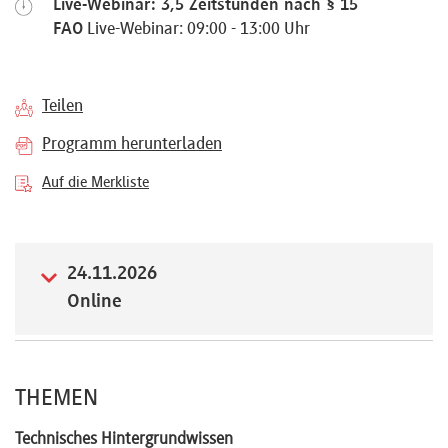
Live-Webinar: 3,5 Zeitstunden nach § 15
Referenten
FAO
Live-Webinar: 09:00 - 13:00 Uhr
Teilen
Kontakt
Programm herunterladen
Auf die Merkliste
Über
uns
24.11.2026
Online
Preisvorteile
THEMEN
FAQ
Technisches Hintergrundwissen