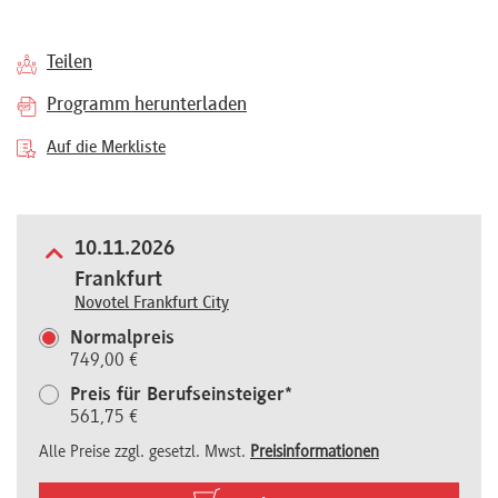
Referenten
Teilen
Programm herunterladen
Auf die Merkliste
Kontakt
Über
10.11.2026
Frankfurt
uns
Novotel Frankfurt City
Normalpreis
749,00 €
Preisvorteile
Preis für Berufseinsteiger*
561,75 €
FAQ
Alle Preise zzgl. gesetzl. Mwst.
Preisinformationen