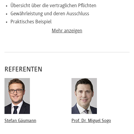
Übersicht über die vertraglichen Pflichten
Gewährleistung und deren Ausschluss
Praktisches Beispiel
Agentur und Alleinvertriebsvertrag
Mehr anzeigen
Abgrenzungen
Übersicht über die vertraglichen Pflichten
Kundschaftsentschädigungen
Praktisches Beispiel
REFERENTEN
Werkvertrag
Übersicht über die vertraglichen Pflichten
SIA – FIDIC
Praktisches Beispiel
Auftrag
Übersicht über die vertraglichen Pflichten
Praktisches Beispiel
Stefan Gäumann
Prof. Dr. Miguel Sogo