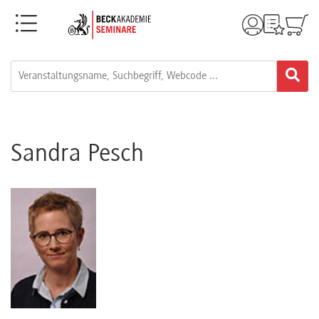
Menü
Rechtsgebiete
Alle
Fortbildungsformate
Sandra Pesch
Live-
Webinare
e-
Learnings