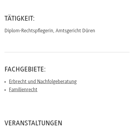
Referenten
TÄTIGKEIT:
Diplom-Rechtspflegerin, Amtsgericht Düren
Kontakt
Über
FACHGEBIETE:
uns
Erbrecht und Nachfolgeberatung
Familienrecht
Preisvorteile
FAQ
VERANSTALTUNGEN