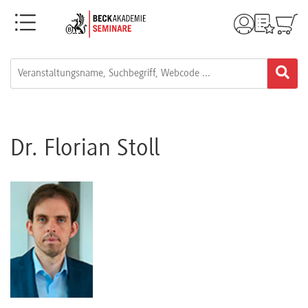
Menü
Rechtsgebiete
Alle
Fortbildungsformate
Dr. Florian Stoll
Live-
Webinare
e-
Learnings