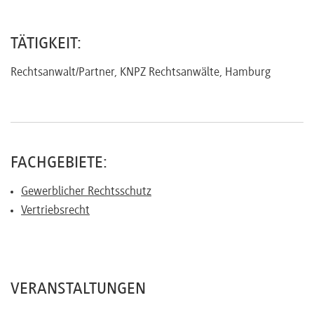
Referenten
TÄTIGKEIT:
Rechtsanwalt/Partner, KNPZ Rechtsanwälte, Hamburg
Kontakt
Über
FACHGEBIETE:
uns
Gewerblicher Rechtsschutz
Vertriebsrecht
Preisvorteile
FAQ
VERANSTALTUNGEN