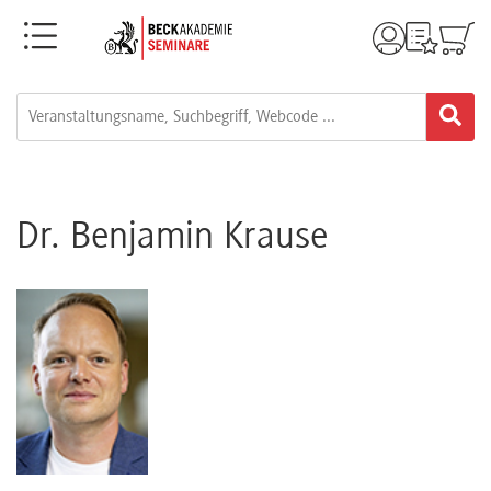
Menü
Rechtsgebiete
Alle
Fortbildungsformate
Dr. Benjamin Krause
Live-
Webinare
e-
Learnings