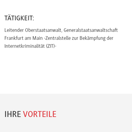
Referenten
TÄTIGKEIT:
Leitender Oberstaatsanwalt, Generalstaatsanwaltschaft
Frankfurt am Main -Zentralstelle zur Bekämpfung der
Kontakt
Internetkriminalität (ZIT)-
Über
uns
Preisvorteile
IHRE
VORTEILE
FAQ