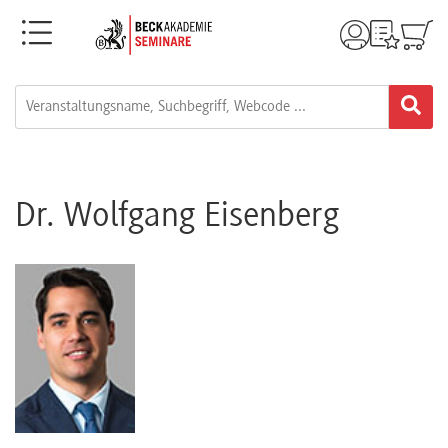
Menü
Rechtsgebiete
Alle
Fortbildungsformate
Dr. Wolfgang Eisenberg
Live-
Webinare
e-
Learnings