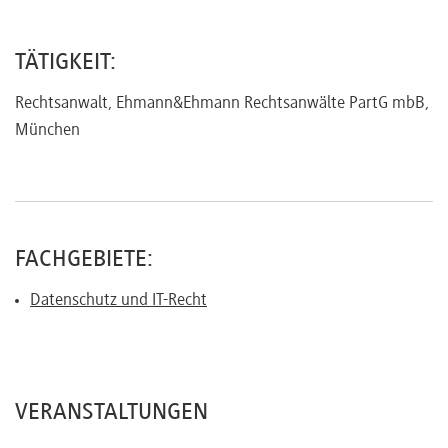
Referenten
TÄTIGKEIT:
Rechtsanwalt, Ehmann&Ehmann Rechtsanwälte PartG mbB,
München
Kontakt
Über
uns
FACHGEBIETE:
Datenschutz und IT-Recht
Preisvorteile
FAQ
VERANSTALTUNGEN