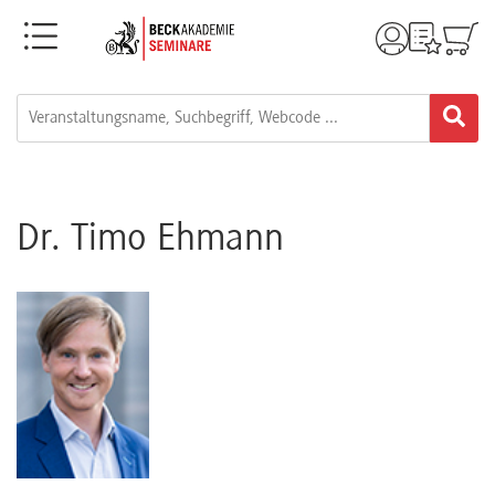
Menü
Rechtsgebiete
Alle
Fortbildungsformate
Dr. Timo Ehmann
Live-
Webinare
e-
Learnings