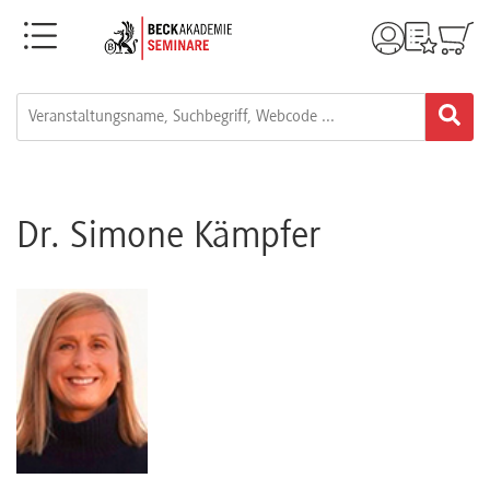
Menü
Rechtsgebiete
Alle
Fortbildungsformate
Dr. Simone Kämpfer
Live-
Webinare
e-
Learnings