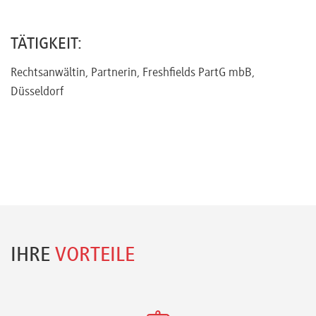
Referenten
TÄTIGKEIT:
Rechtsanwältin, Partnerin, Freshfields PartG mbB,
Düsseldorf
Kontakt
Über
uns
Preisvorteile
IHRE
VORTEILE
FAQ