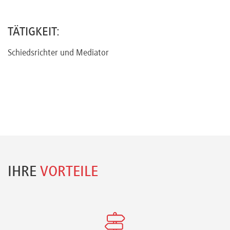
Referenten
TÄTIGKEIT:
Schiedsrichter und Mediator
Kontakt
Über
uns
Preisvorteile
IHRE
VORTEILE
FAQ