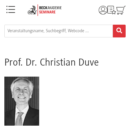
Menü
Rechtsgebiete
Alle
Fortbildungsformate
Prof. Dr. Christian Duve
Live-
Webinare
e-
Learnings