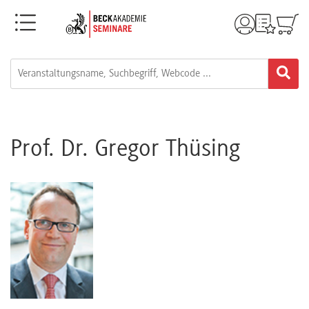
Menü
Rechtsgebiete
Alle
Fortbildungsformate
Prof. Dr. Gregor Thüsing
Live-
Webinare
e-
Learnings