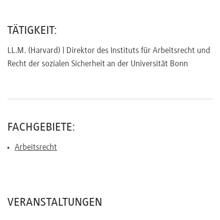
Referenten
TÄTIGKEIT:
LL.M. (Harvard) | Direktor des Instituts für Arbeitsrecht und
Recht der sozialen Sicherheit an der Universität Bonn
Kontakt
Über
uns
FACHGEBIETE:
Arbeitsrecht
Preisvorteile
FAQ
VERANSTALTUNGEN