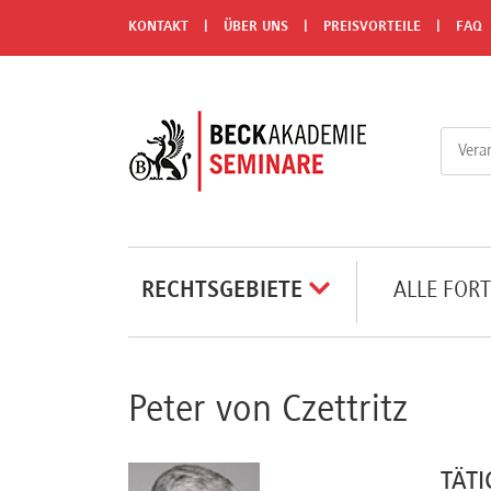
Menü
KONTAKT
ÜBER UNS
PREISVORTEILE
FAQ
Rechtsgebiete
Alle
Fortbildungsformate
Live-
RECHTSGEBIETE
ALLE FOR
Webinare
e-
Peter von Czettritz
Learnings
TÄTI