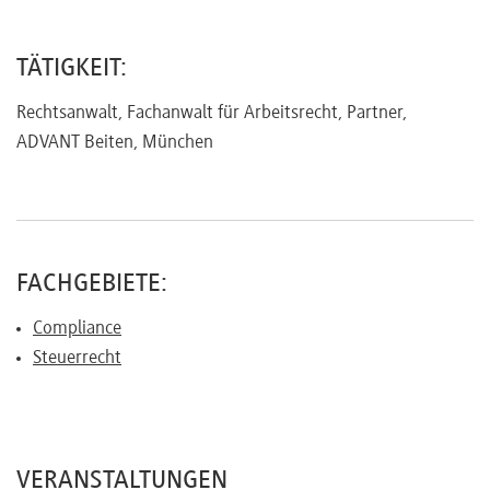
Referenten
TÄTIGKEIT:
Rechtsanwalt, Fachanwalt für Arbeitsrecht, Partner,
ADVANT Beiten, München
Kontakt
Über
uns
FACHGEBIETE:
Compliance
Steuerrecht
Preisvorteile
FAQ
VERANSTALTUNGEN