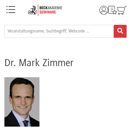
Menü
Rechtsgebiete
Alle
Fortbildungsformate
Dr. Mark Zimmer
Live-
Webinare
e-
Learnings