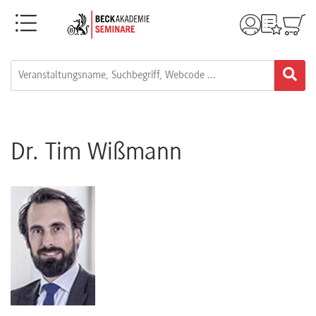
Menü
Rechtsgebiete
Alle
Fortbildungsformate
Dr. Tim Wißmann
Live-
Webinare
e-
Learnings