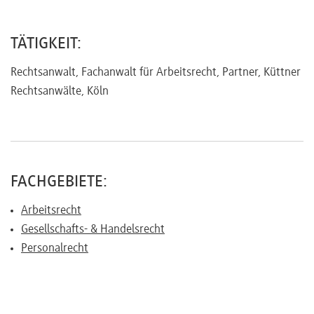
Referenten
TÄTIGKEIT:
Rechtsanwalt, Fachanwalt für Arbeitsrecht, Partner, Küttner
Rechtsanwälte, Köln
Kontakt
Über
uns
FACHGEBIETE:
Arbeitsrecht
Gesellschafts- & Handelsrecht
Preisvorteile
Personalrecht
FAQ