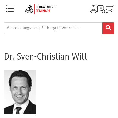
Menü
Rechtsgebiete
Alle
Fortbildungsformate
Dr. Sven-Christian Witt
Live-
Webinare
e-
Learnings