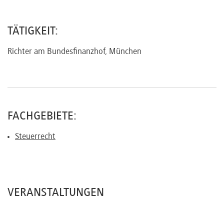
Referenten
TÄTIGKEIT:
Richter am Bundesfinanzhof, München
Kontakt
Über
FACHGEBIETE:
uns
Steuerrecht
Preisvorteile
VERANSTALTUNGEN
FAQ