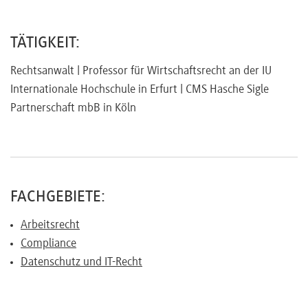
Referenten
TÄTIGKEIT:
Rechtsanwalt | Professor für Wirtschaftsrecht an der IU
Internationale Hochschule in Erfurt | CMS Hasche Sigle
Kontakt
Partnerschaft mbB in Köln
Über
uns
FACHGEBIETE:
Arbeitsrecht
Preisvorteile
Compliance
Datenschutz und IT-Recht
FAQ