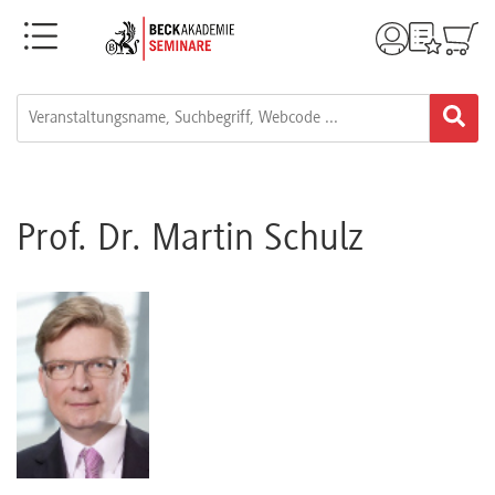
Menü
Rechtsgebiete
Alle
Fortbildungsformate
Prof. Dr. Martin Schulz
Live-
Webinare
e-
Learnings