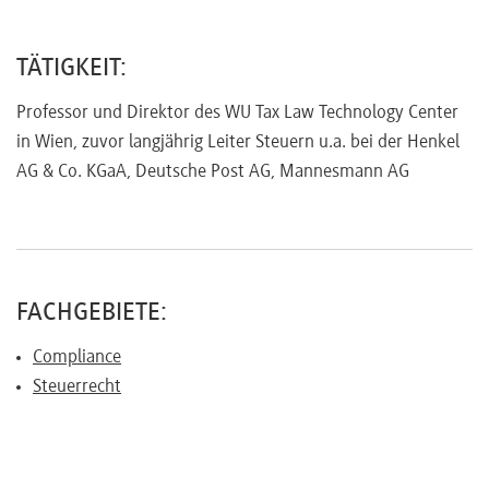
Referenten
TÄTIGKEIT:
Professor und Direktor des WU Tax Law Technology Center
in Wien, zuvor langjährig Leiter Steuern u.a. bei der Henkel
Kontakt
AG & Co. KGaA, Deutsche Post AG, Mannesmann AG
Über
uns
FACHGEBIETE:
Compliance
Preisvorteile
Steuerrecht
FAQ