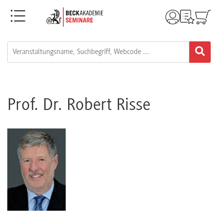
Menü
Rechtsgebiete
Alle
Fortbildungsformate
Prof. Dr. Robert Risse
Live-
Webinare
e-
Learnings