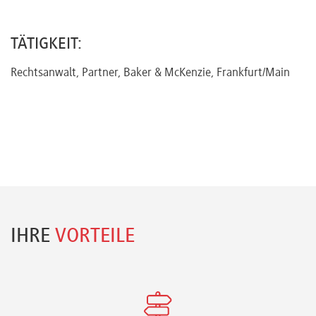
Referenten
TÄTIGKEIT:
Rechtsanwalt, Partner, Baker & McKenzie, Frankfurt/Main
Kontakt
Über
uns
Preisvorteile
IHRE
VORTEILE
FAQ