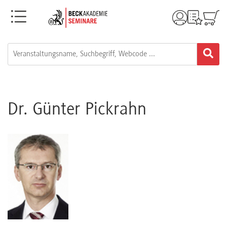
Menü
Rechtsgebiete
Alle
Fortbildungsformate
Dr. Günter Pickrahn
Live-
Webinare
e-
Learnings