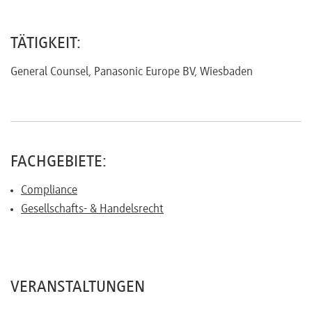
Referenten
TÄTIGKEIT:
General Counsel, Panasonic Europe BV, Wiesbaden
Kontakt
Über
FACHGEBIETE:
uns
Compliance
Gesellschafts- & Handelsrecht
Preisvorteile
FAQ
VERANSTALTUNGEN