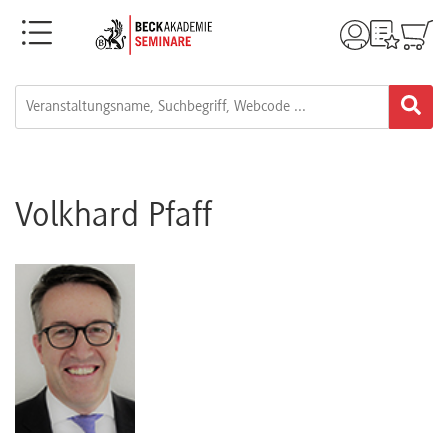
Menü
Rechtsgebiete
Alle
Fortbildungsformate
Volkhard Pfaff
Live-
Webinare
e-
Learnings