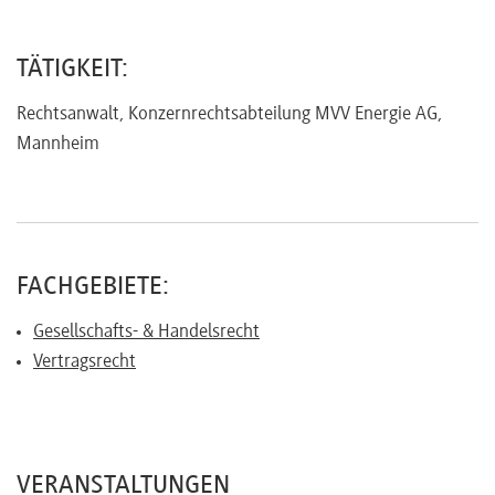
Referenten
TÄTIGKEIT:
Rechtsanwalt, Konzernrechtsabteilung MVV Energie AG,
Mannheim
Kontakt
Über
uns
FACHGEBIETE:
Gesellschafts- & Handelsrecht
Vertragsrecht
Preisvorteile
FAQ
VERANSTALTUNGEN