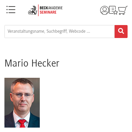
Menü
Rechtsgebiete
Alle
Fortbildungsformate
Mario Hecker
Live-
Webinare
e-
Learnings